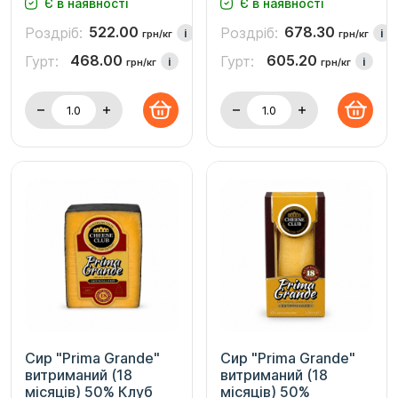
Є в наявності
Є в наявності
522.00
678.30
Роздріб:
Роздріб:
i
i
грн/кг
грн/кг
468.00
605.20
Гурт:
Гурт:
i
i
грн/кг
грн/кг
Сир "Prima Grande"
Сир "Prima Grande"
витриманий (18
витриманий (18
місяців) 50% Клуб
місяців) 50%