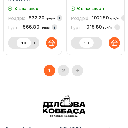
Є в наявності
Є в наявності
632.20
1021.50
Роздріб:
Роздріб:
i
i
грн/кг
грн/кг
566.80
915.80
Гурт:
Гурт:
i
i
грн/кг
грн/кг
1
2