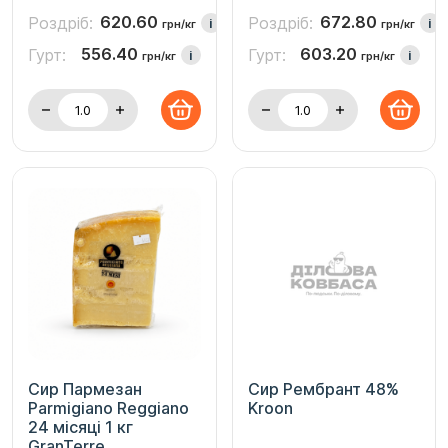
620.60
672.80
Роздріб:
Роздріб:
i
i
грн/кг
грн/кг
556.40
603.20
Гурт:
Гурт:
i
i
грн/кг
грн/кг
Сир Пармезан
Сир Рембрант 48%
Parmigiano Reggiano
Kroon
24 місяці 1 кг
GranTerre