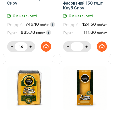
Сиру
фасований 150 г/шт
Клуб Сиру
Є в наявності
Є в наявності
746.10
124.50
Роздріб:
Роздріб:
i
грн/кг
грн/шт
665.70
111.60
Гурт:
Гурт:
i
грн/кг
грн/шт