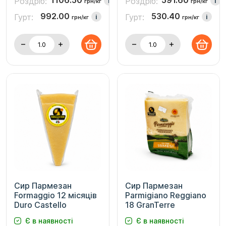
1106.50
591.60
Роздріб:
Роздріб:
i
i
грн/кг
грн/кг
992.00
530.40
Гурт:
Гурт:
i
i
грн/кг
грн/кг
Сир Пармезан
Сир Пармезан
Formaggio 12 місяців
Parmigiano Reggiano
Duro Castello
18 GranTerre
Є в наявності
Є в наявності