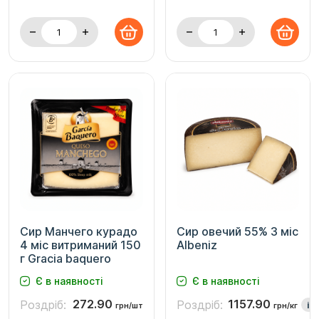
Сир Манчего курадо
Сир овечий 55% 3 міс
4 міс витриманий 150
Albeniz
г Gracia baquero
Є в наявності
Є в наявності
272.90
1157.90
Роздріб:
Роздріб:
i
грн/шт
грн/кг