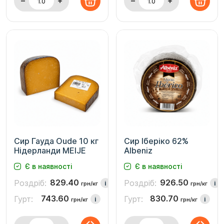
Сир Гауда Oude 10 кг
Сир Іберіко 62%
Нідерланди MEIJE
Albeniz
Є в наявності
Є в наявності
829.40
926.50
Роздріб:
Роздріб:
i
i
грн/кг
грн/кг
743.60
830.70
Гурт:
Гурт:
i
i
грн/кг
грн/кг