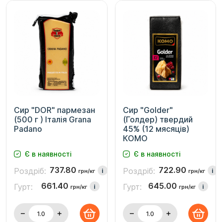
Сир "DOR" пармезан
Сир "Golder"
(500 г ) Італія Grana
(Голдер) твердий
Padano
45% (12 мясяців)
КОМО
Є в наявності
Є в наявності
737.80
722.90
Роздріб:
Роздріб:
i
i
грн/кг
грн/кг
661.40
645.00
Гурт:
Гурт:
i
i
грн/кг
грн/кг