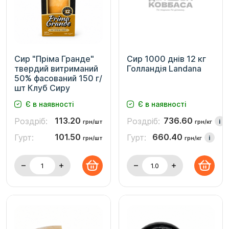
Сир "Пріма Гранде"
Сир 1000 днів 12 кг
твердий витриманий
Голландія Landana
50% фасований 150 г/
шт Клуб Сиру
Є в наявності
Є в наявності
113.20
736.60
Роздріб:
Роздріб:
i
грн/шт
грн/кг
101.50
660.40
Гурт:
Гурт:
i
грн/шт
грн/кг