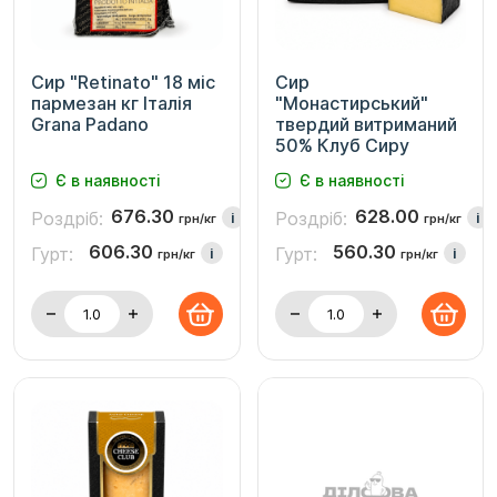
Сир "Retinato" 18 міс
Сир
пармезан кг Італія
"Монастирський"
Grana Padano
твердий витриманий
50% Клуб Сиру
Є в наявності
Є в наявності
676.30
628.00
Роздріб:
Роздріб:
i
i
грн/кг
грн/кг
606.30
560.30
Гурт:
Гурт:
i
i
грн/кг
грн/кг