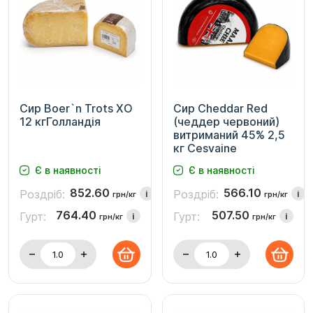
Сир Boer`n Trots XO
Сир Cheddar Red
12 кгГолландія
(чеддер червоний)
витриманий 45% 2,5
кг Cesvaine
Є в наявності
Є в наявності
852.60
566.10
Роздріб:
Роздріб:
i
i
грн/кг
грн/кг
764.40
507.50
Гурт:
Гурт:
i
i
грн/кг
грн/кг