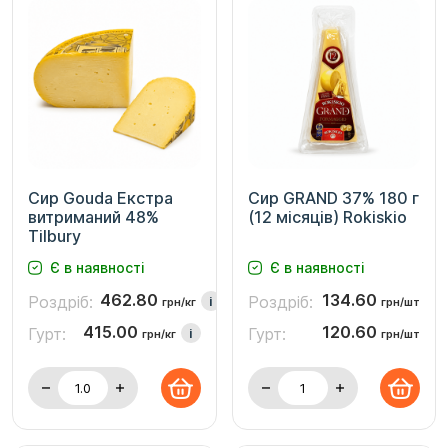
Сир Gouda Екстра
Сир GRAND 37% 180 г
витриманий 48%
(12 місяців) Rokiskio
Tilbury
Є в наявності
Є в наявності
462.80
134.60
Роздріб:
Роздріб:
i
грн/кг
грн/шт
415.00
120.60
Гурт:
Гурт:
i
грн/кг
грн/шт