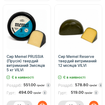
Сир Memel PRUSSIA
Сир Memel Reserve
(Прусія) твердий
твердий витриманий
витриманий 3місяців
12 місяців VILVI
5 кг VILVI
Є в наявності
Є в наявності
551.00
578.80
Роздріб:
Роздріб:
i
i
грн/кг
грн/кг
494.00
519.00
Гурт:
Гурт:
i
i
грн/кг
грн/кг