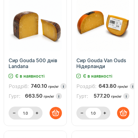
Сир Gouda 500 днів
Сир Gouda Van Ouds
Landana
Нідерланди
Є в наявності
Є в наявності
740.10
643.80
Роздріб:
Роздріб:
i
i
грн/кг
грн/кг
663.50
577.20
Гурт:
Гурт:
i
i
грн/кг
грн/кг