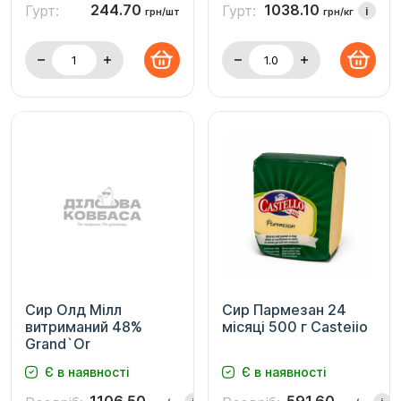
244.70
1038.10
Гурт:
Гурт:
i
грн/шт
грн/кг
Сир Олд Мілл
Сир Пармезан 24
витриманий 48%
місяці 500 г Casteiio
Grand`Or
Є в наявності
Є в наявності