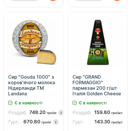
Сир "Gouda 1000" з
Сир "GRAND
коров'ячого молока
FORMAGGIO"
Нідерланди ТМ
пармезан 200 г/шт
Landana
Італія Golden Cheese
Є в наявності
Є в наявності
748.20
159.80
Роздріб:
Роздріб:
i
грн/кг
грн/шт
670.80
143.30
Гурт:
Гурт:
i
грн/кг
грн/шт