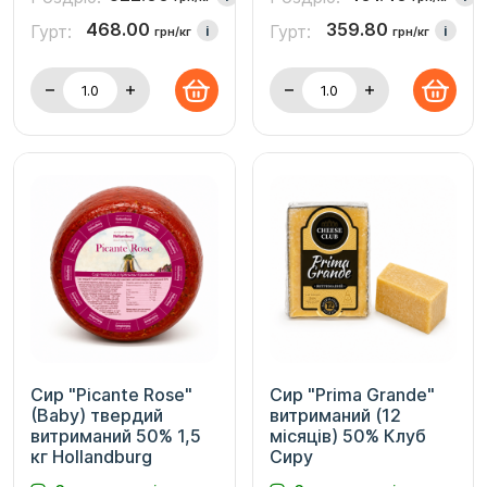
468.00
359.80
Гурт:
Гурт:
i
i
грн/кг
грн/кг
Сир "Picante Rose"
Сир "Prima Grande"
(Baby) твердий
витриманий (12
витриманий 50% 1,5
місяців) 50% Клуб
кг Hollandburg
Сиру