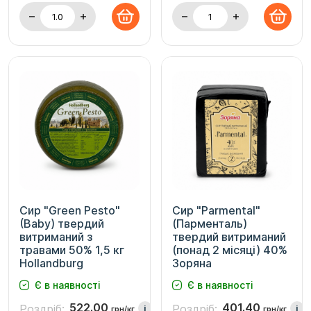
Сир "Green Pesto"
Сир "Parmental"
(Baby) твердий
(Парменталь)
витриманий з
твердий витриманий
травами 50% 1,5 кг
(понад 2 місяці) 40%
Hollandburg
Зоряна
Є в наявності
Є в наявності
522.00
401.40
Роздріб:
Роздріб:
i
i
грн/кг
грн/кг