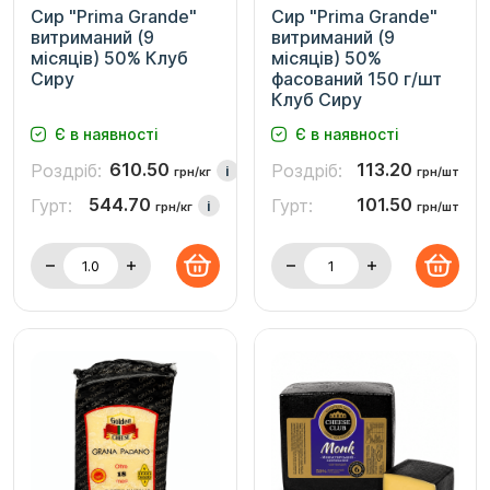
Сир "Prima Grande"
Сир "Prima Grande"
витриманий (9
витриманий (9
місяців) 50% Клуб
місяців) 50%
Сиру
фасований 150 г/шт
Клуб Сиру
Є в наявності
Є в наявності
610.50
113.20
Роздріб:
Роздріб:
i
грн/кг
грн/шт
544.70
101.50
Гурт:
Гурт:
i
грн/кг
грн/шт