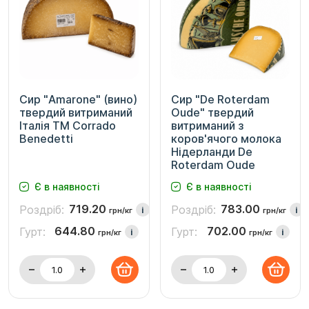
Сир "Amarone" (вино)
Сир "De Roterdam
твердий витриманий
Oude" твердий
Італія ТМ Corrado
витриманий з
Benedetti
коров'ячого молока
Нідерланди De
Roterdam Oude
Є в наявності
Є в наявності
719.20
783.00
Роздріб:
Роздріб:
i
i
грн/кг
грн/кг
644.80
702.00
Гурт:
Гурт:
i
i
грн/кг
грн/кг