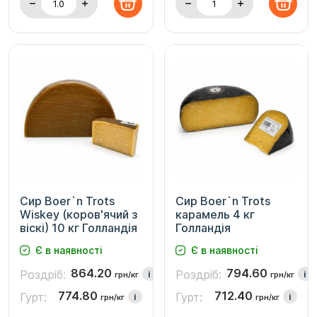
Сир Boer`n Trots
Сир Boer`n Trots
Wiskey (коров'ячий з
карамель 4 кг
віскі) 10 кг Голландія
Голландія
Є в наявності
Є в наявності
864.20
794.60
Роздріб:
Роздріб:
i
i
грн/кг
грн/кг
774.80
712.40
Гурт:
Гурт:
i
i
грн/кг
грн/кг