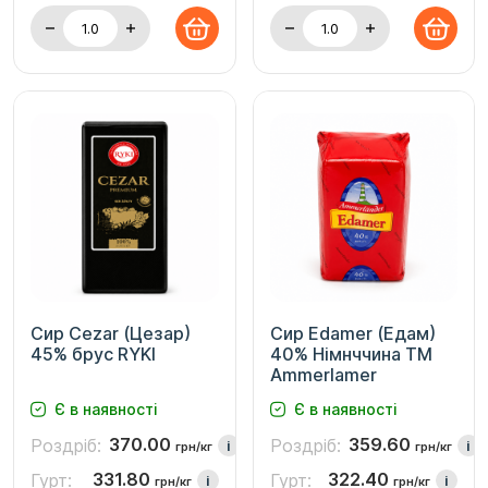
Сир Cezar (Цезар)
Сир Edamer (Едам)
45% брус RYKI
40% Німнччина ТМ
Ammerlamer
Є в наявності
Є в наявності
370.00
359.60
Роздріб:
Роздріб:
i
i
грн/кг
грн/кг
331.80
322.40
Гурт:
Гурт:
i
i
грн/кг
грн/кг