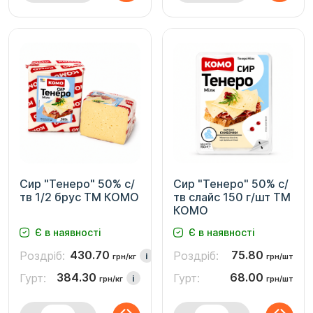
Сир "Тенеро" 50% с/
Сир "Тенеро" 50% с/
тв 1/2 брус ТМ КОМО
тв слайс 150 г/шт ТМ
КОМО
Є в наявності
Є в наявності
430.70
75.80
Роздріб:
Роздріб:
i
грн/кг
грн/шт
384.30
68.00
Гурт:
Гурт:
i
грн/кг
грн/шт