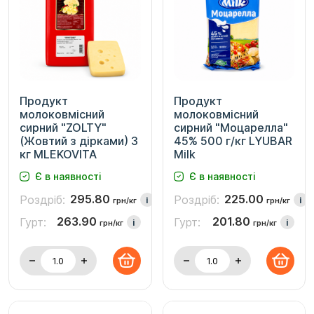
Продукт
Продукт
молоковмісний
молоковмісний
сирний "ZOLTY"
сирний "Моцарелла"
(Жовтий з дірками) 3
45% 500 г/кг LYUBAR
кг MLEKOVITA
Milk
Є в наявності
Є в наявності
295.80
225.00
Роздріб:
Роздріб:
i
i
грн/кг
грн/кг
263.90
201.80
Гурт:
Гурт:
i
i
грн/кг
грн/кг