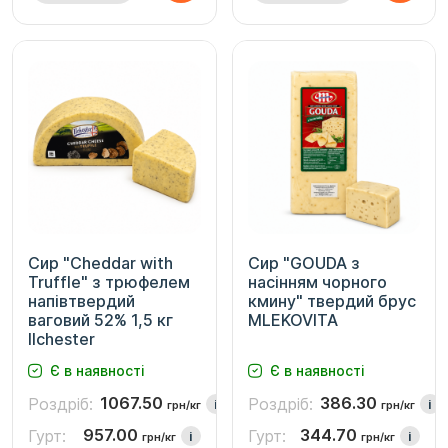
Сир "Cheddar with
Сир "GOUDA з
Truffle" з трюфелем
насінням чорного
напівтвердий
кмину" твердий брус
ваговий 52% 1,5 кг
MLEKOVITA
Ilchester
Є в наявності
Є в наявності
1067.50
386.30
Роздріб:
Роздріб:
i
i
грн/кг
грн/кг
957.00
344.70
Гурт:
Гурт:
i
i
грн/кг
грн/кг