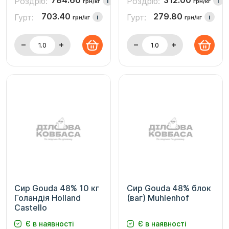
784.60
312.00
Роздріб:
Роздріб:
i
i
грн/кг
грн/кг
703.40
279.80
Гурт:
Гурт:
i
i
грн/кг
грн/кг
Сир Gouda 48% 10 кг
Сир Gouda 48% блок
Голандія Holland
(ваг) Muhlenhof
Castello
Є в наявності
Є в наявності