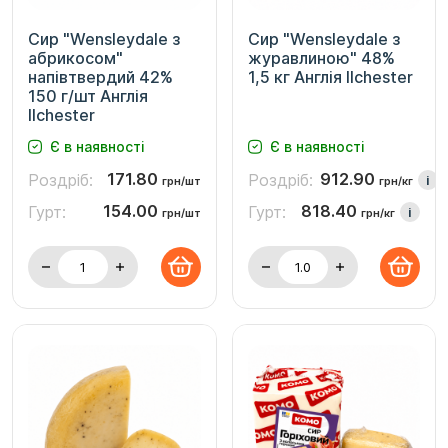
Сир "Wensleydale з
Сир "Wensleydale з
абрикосом"
журавлиною" 48%
напівтвердий 42%
1,5 кг Англія Ilchester
150 г/шт Англія
Ilchester
Є в наявності
Є в наявності
171.80
912.90
Роздріб:
Роздріб:
i
грн/шт
грн/кг
154.00
818.40
Гурт:
Гурт:
i
грн/шт
грн/кг