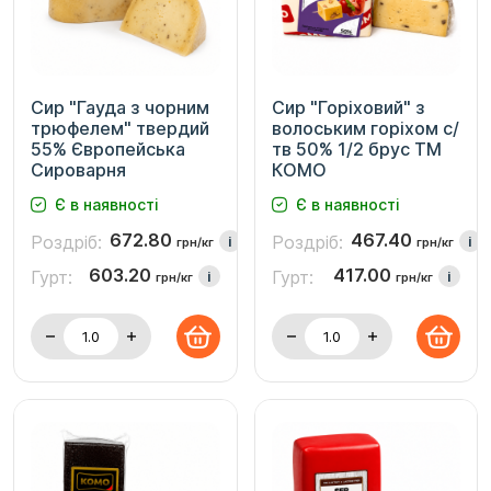
Сир "Гауда з чорним
Сир "Горіховий" з
трюфелем" твердий
волоським горіхом с/
55% Європейська
тв 50% 1/2 брус ТМ
Сироварня
КОМО
Є в наявності
Є в наявності
672.80
467.40
Роздріб:
Роздріб:
i
i
грн/кг
грн/кг
603.20
417.00
Гурт:
Гурт:
i
i
грн/кг
грн/кг