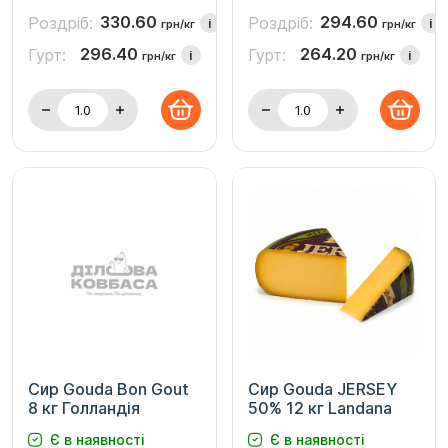
330.60
294.60
Роздріб:
Роздріб:
i
i
грн/кг
грн/кг
296.40
264.20
Гурт:
Гурт:
i
i
грн/кг
грн/кг
Сир Gouda Bon Gout
Сир Gouda JERSEY
8 кг Голландія
50% 12 кг Landana
Є в наявності
Є в наявності