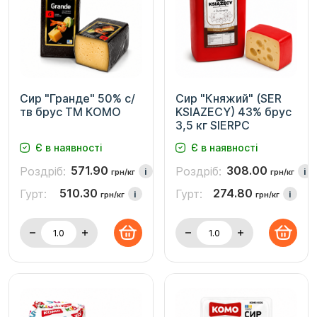
Сир "Гранде" 50% с/
Сир "Княжий" (SER
тв брус ТМ КОМО
KSIAZECY) 43% брус
3,5 кг SIERPC
Є в наявності
Є в наявності
571.90
308.00
Роздріб:
Роздріб:
i
i
грн/кг
грн/кг
510.30
274.80
Гурт:
Гурт:
i
i
грн/кг
грн/кг