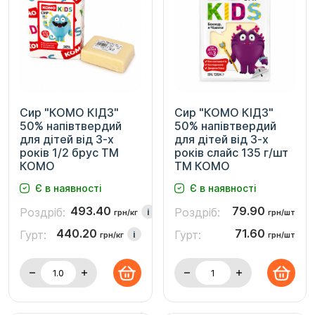
Сир "КОМО КІДЗ"
Сир "КОМО КІДЗ"
50% напівтвердий
50% напівтвердий
для дітей від 3-х
для дітей від 3-х
років 1/2 брус ТМ
років слайс 135 г/шт
КОМО
ТМ КОМО
Є в наявності
Є в наявності
493.40
79.90
Роздріб:
Роздріб:
i
грн/кг
грн/шт
440.20
71.60
Гурт:
Гурт:
i
грн/кг
грн/шт