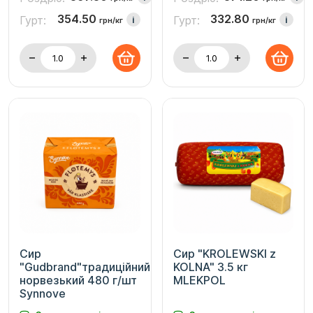
354.50
332.80
Гурт:
Гурт:
i
i
грн/кг
грн/кг
Сир
Сир "KROLEWSKI z
"Gudbrand"традиційний
KOLNA" 3.5 кг
норвезький 480 г/шт
MLEKPOL
Synnоve