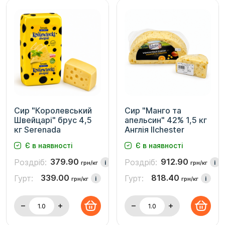
Сир "Королевський
Сир "Манго та
Швейцарi" брус 4,5
апельсин" 42% 1,5 кг
кг Serenada
Англія Ilchester
Є в наявності
Є в наявності
379.90
912.90
Роздріб:
Роздріб:
i
i
грн/кг
грн/кг
339.00
818.40
Гурт:
Гурт:
i
i
грн/кг
грн/кг