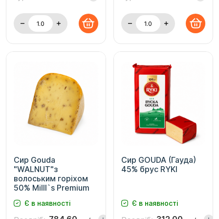
Сир Gouda
Сир GOUDA (Гауда)
"WALNUT"з
45% брус RYKI
волоським горіхом
50% Milll`s Premium
Є в наявності
Є в наявності