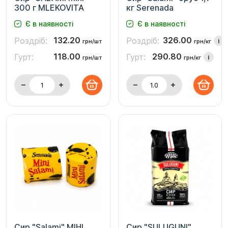
300 г MLEKOVITA
кг Serenada
Є в наявності
Є в наявності
132.20
326.00
Роздріб:
Роздріб:
i
грн/шт
грн/кг
118.00
290.80
Гурт:
Гурт:
i
грн/шт
грн/кг
Сир "Salami" МІНІ
Сир "SULUGUNI"