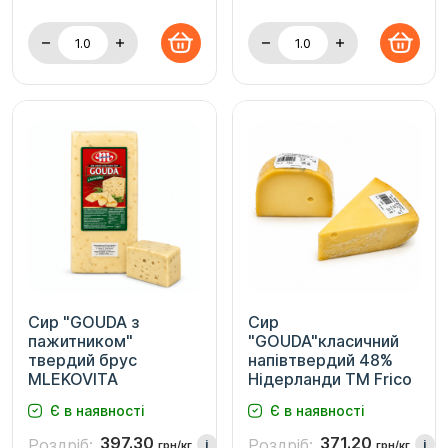
Сир "GOUDA з
Сир
пажитником"
"GOUDA"класичний
твердий брус
напівтвердий 48%
MLEKOVITA
Нідерланди ТМ Frico
Є в наявності
Є в наявності
397.30
371.20
Роздріб:
Роздріб:
i
i
грн/кг
грн/кг