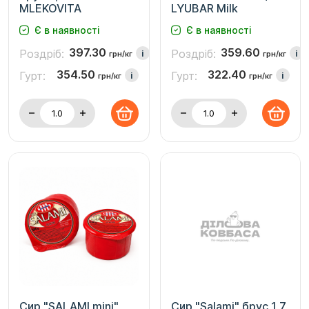
MLEKOVITA
LYUBAR Milk
Є в наявності
Є в наявності
397.30
359.60
Роздріб:
Роздріб:
i
i
грн/кг
грн/кг
354.50
322.40
Гурт:
Гурт:
i
i
грн/кг
грн/кг
Сир "SALAMI mini"
Сир "Salami" брус 1,7