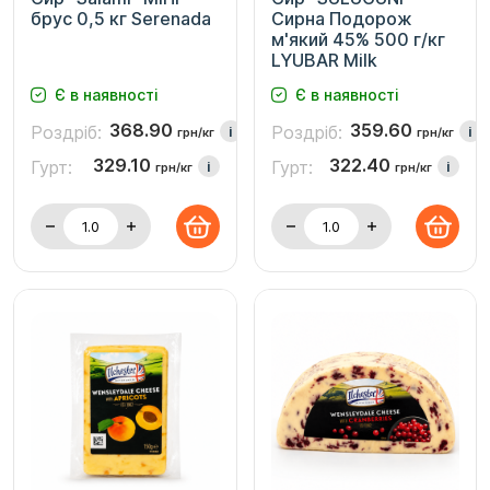
брус 0,5 кг Serenada
Сирна Подорож
м'який 45% 500 г/кг
LYUBAR Milk
Є в наявності
Є в наявності
368.90
359.60
Роздріб:
Роздріб:
i
i
грн/кг
грн/кг
329.10
322.40
Гурт:
Гурт:
i
i
грн/кг
грн/кг