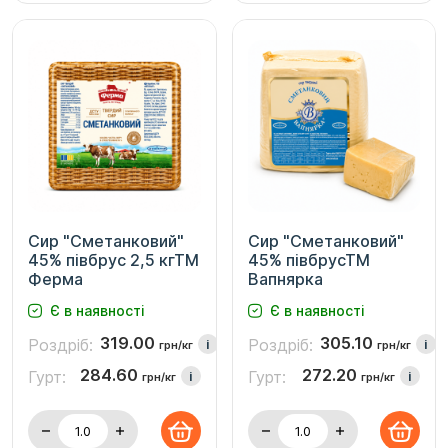
Сир "Сметанковий"
Сир "Сметанковий"
45% півбрус 2,5 кгТМ
45% півбрусТМ
Ферма
Вапнярка
Є в наявності
Є в наявності
319.00
305.10
Роздріб:
Роздріб:
i
i
грн/кг
грн/кг
284.60
272.20
Гурт:
Гурт:
i
i
грн/кг
грн/кг