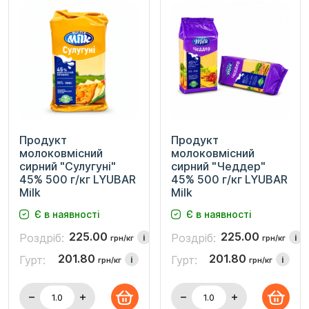
Продукт
Продукт
молоковмісний
молоковмісний
сирний "Сулугуні"
сирний "Чеддер"
45% 500 г/кг LYUBAR
45% 500 г/кг LYUBAR
Milk
Milk
Є в наявності
Є в наявності
225.00
225.00
Роздріб:
Роздріб:
i
i
грн/кг
грн/кг
201.80
201.80
Гурт:
Гурт:
i
i
грн/кг
грн/кг