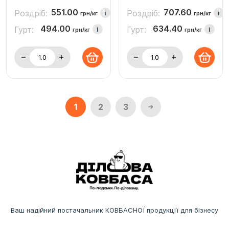
551.00
707.60
Роздріб:
Роздріб:
i
i
грн/кг
грн/кг
494.00
634.40
Гурт:
Гурт:
i
i
грн/кг
грн/кг
1
2
3
Ваш надійний постачальник КОВБАСНОЇ продукції для бізнесу