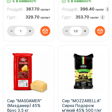
Є в наявності
Є в наявності
367.70
396.40
Роздріб:
Роздріб:
i
грн/шт
грн/кг
329.70
353.70
Гурт:
Гурт:
i
грн/шт
грн/кг
Сир "MASDAMER"
Сир "MOZZARELLA"
(Маздамер) 45%
Сирна Подорож
брус 3,5 кг
м'який 45% 500 г/кг