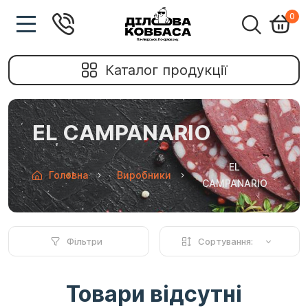
0
Каталог продукції
EL CAMPANARIO
EL
Головна
Виробники
CAMPANARIO
Фільтри
Сортування:
Товари відсутні