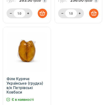
263.50
256.00
Гурт:
Гурт:
i
i
грн/кг
грн/кг
Філе Куряче
Українське (грудка)
в/к Петрівські
Ковбаси
Є в наявності