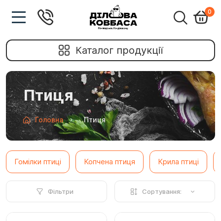
0
Каталог продукції
Птиця
Головна
Птиця
Гомілки птиці
Копчена птиця
Крила птиці
Фільтри
Сортування: