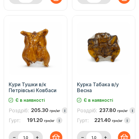
Кури Тушки в/к
Курка Табака в/у
Петрівські Ковбаси
Весна
Є в наявності
Є в наявності
205.30
237.80
Роздріб:
Роздріб:
i
i
грн/кг
грн/кг
191.20
221.40
Гурт:
Гурт:
i
i
грн/кг
грн/кг