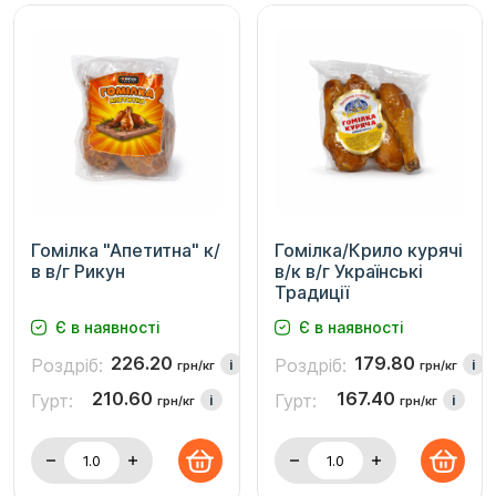
Гомілка "Апетитна" к/
Гомілка/Крило курячі
в в/г Рикун
в/к в/г Українські
Традиції
Є в наявності
Є в наявності
226.20
179.80
Роздріб:
Роздріб:
i
i
грн/кг
грн/кг
210.60
167.40
Гурт:
Гурт:
i
i
грн/кг
грн/кг