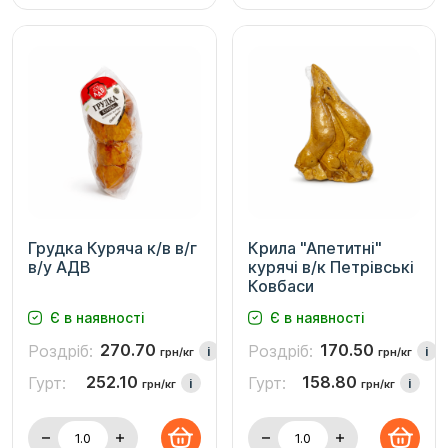
Грудка Куряча к/в в/г
Крила "Апетитні"
в/у АДВ
курячі в/к Петрівські
Ковбаси
Є в наявності
Є в наявності
270.70
170.50
Роздріб:
Роздріб:
i
i
грн/кг
грн/кг
252.10
158.80
Гурт:
Гурт:
i
i
грн/кг
грн/кг