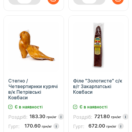
Стегно /
Філе "Золотисте" с/к
Четвертирнки курячі
в/г Закарпатські
в/к Петрівські
Ковбаси
Ковбаси
Є в наявності
Є в наявності
183.30
721.80
Роздріб:
Роздріб:
i
i
грн/кг
грн/кг
170.60
672.00
Гурт:
Гурт:
i
i
грн/кг
грн/кг