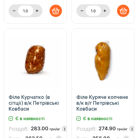
Філе Курчатко (в
Філе Куряче копчене
сітціі) в/к Петрівські
в/к в/г Петрівські
Ковбаси
Ковбаси
Є в наявності
Є в наявності
283.00
274.90
Роздріб:
Роздріб:
i
i
грн/кг
грн/кг