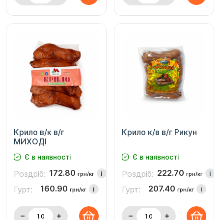
Крило в/к в/г
Крило к/в в/г Рикун
МИХОДІ
Є в наявності
Є в наявності
172.80
222.70
Роздріб:
Роздріб:
i
i
грн/кг
грн/кг
160.90
207.40
Гурт:
Гурт:
i
i
грн/кг
грн/кг