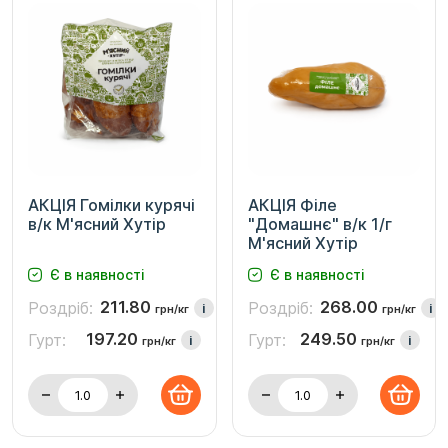
АКЦІЯ Гомілки курячі
АКЦІЯ Філе
в/к М'ясний Хутір
"Домашнє" в/к 1/г
М'ясний Хутір
Є в наявності
Є в наявності
211.80
268.00
Роздріб:
Роздріб:
i
i
грн/кг
грн/кг
197.20
249.50
Гурт:
Гурт:
i
i
грн/кг
грн/кг