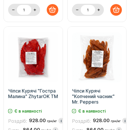
Чіпси Курячі "Гостра
Чіпси Курячі
Малина" ZhytarOK TM
"Копчений часник"
Mr. Peppers
Є в наявності
Є в наявності
928.00
928.00
Роздріб:
Роздріб:
i
i
грн/кг
грн/кг
864.00
864.00