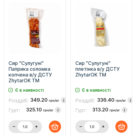
Сир "Сулугуні"
Сир "Сулугуні"
Паприка соломка
плетінка в/у ДСТУ
копчена в/у ДСТУ
ZhytarOK TM
ZhytarOK TM
Є в наявності
Є в наявності
349.20
336.40
Роздріб:
Роздріб:
i
i
грн/кг
грн/кг
325.10
313.20
Гурт:
Гурт:
i
i
грн/кг
грн/кг