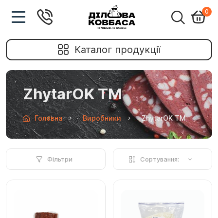
0
Каталог продукції
ZhytarOK TM
Головна
Виробники
ZhytarOK TM
Фільтри
Сортування: