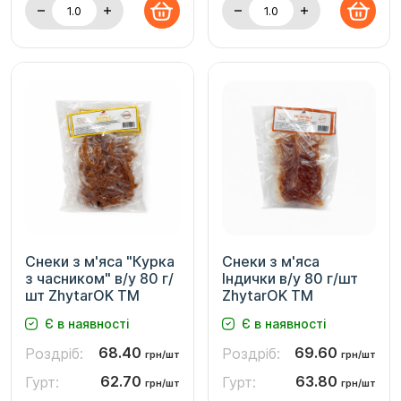
Снеки з м'яса "Курка
Снеки з м'яса
з часником" в/у 80 г/
Індички в/у 80 г/шт
шт ZhytarOK TM
ZhytarOK TM
Є в наявності
Є в наявності
68.40
69.60
Роздріб:
Роздріб:
грн/шт
грн/шт
62.70
63.80
Гурт:
Гурт:
грн/шт
грн/шт