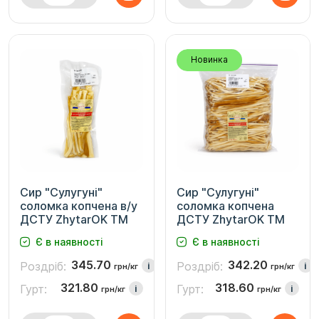
Новинка
Сир "Сулугуні"
Сир "Сулугуні"
соломка копчена в/у
соломка копчена
ДСТУ ZhytarOK TM
ДСТУ ZhytarOK TM
Є в наявності
Є в наявності
345.70
342.20
Роздріб:
Роздріб:
i
i
грн/кг
грн/кг
321.80
318.60
Гурт:
Гурт:
i
i
грн/кг
грн/кг