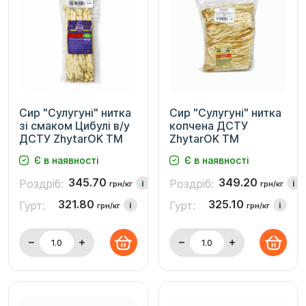
Сир "Сулугуні" нитка
Сир "Сулугуні" нитка
зі смаком Цибулі в/у
копчена ДСТУ
ДСТУ ZhytarOK TM
ZhytarOK TM
Є в наявності
Є в наявності
345.70
349.20
Роздріб:
Роздріб:
i
i
грн/кг
грн/кг
321.80
325.10
Гурт:
Гурт:
i
i
грн/кг
грн/кг