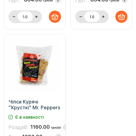
Гурт:
Гурт:
i
i
грн/кг
грн/кг
Чіпси Курячі
"Хрусткі" Mr. Peppers
Є в наявності
1160.00
Роздріб:
i
грн/кг