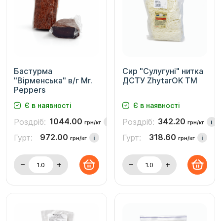
Бастурма
Сир "Сулугуні" нитка
"Вірменська" в/г Mr.
ДСТУ ZhytarOK TM
Peppers
Є в наявності
Є в наявності
1044.00
342.20
Роздріб:
Роздріб:
i
i
грн/кг
грн/кг
972.00
318.60
Гурт:
Гурт:
i
i
грн/кг
грн/кг