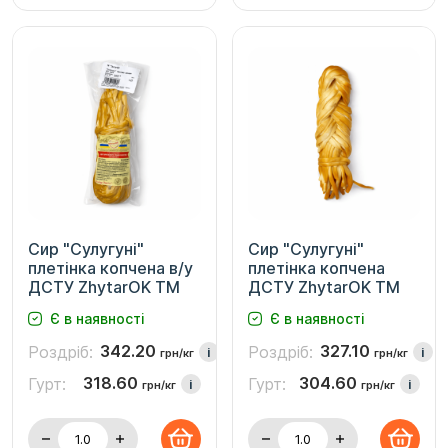
Сир "Сулугуні"
Сир "Сулугуні"
плетінка копчена в/у
плетінка копчена
ДСТУ ZhytarOK TM
ДСТУ ZhytarOK TM
Є в наявності
Є в наявності
342.20
327.10
Роздріб:
Роздріб:
i
i
грн/кг
грн/кг
318.60
304.60
Гурт:
Гурт:
i
i
грн/кг
грн/кг