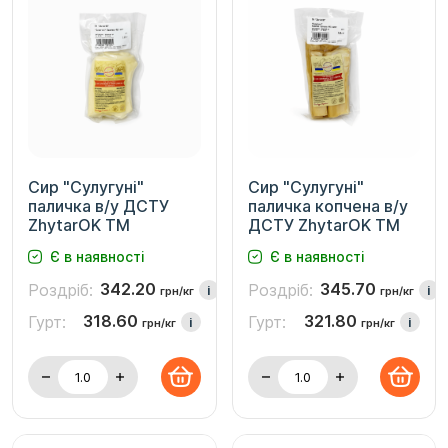
Сир "Сулугуні"
Сир "Сулугуні"
паличка в/у ДСТУ
паличка копчена в/у
ZhytarOK TM
ДСТУ ZhytarOK TM
Є в наявності
Є в наявності
342.20
345.70
Роздріб:
Роздріб:
i
i
грн/кг
грн/кг
318.60
321.80
Гурт:
Гурт:
i
i
грн/кг
грн/кг