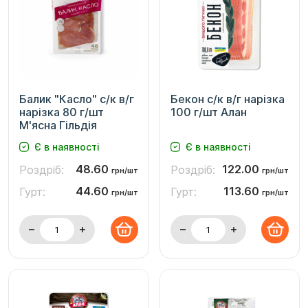
Балик "Касло" c/к в/г
Бекон с/к в/г нарізка
нарізка 80 г/шт
100 г/шт Алан
М'ясна Гільдія
Є в наявності
Є в наявності
48.60
122.00
Роздріб:
Роздріб:
грн/шт
грн/шт
44.60
113.60
Гурт:
Гурт:
грн/шт
грн/шт