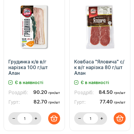
Грудинка к/в в/г
Ковбаса "Яловича" с/
нарізка 100 г/шт
к в/г нарізка 80 г/шт
Алан
Алан
Є в наявності
Є в наявності
90.20
84.50
Роздріб:
Роздріб:
грн/шт
грн/шт
82.70
77.40
Гурт:
Гурт:
грн/шт
грн/шт