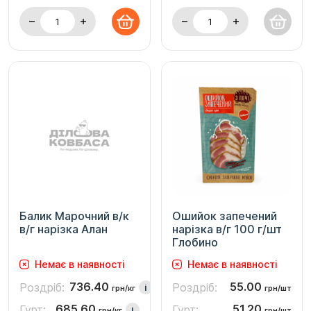
Балик Марочний в/к
Ошийок запечений
в/г нарізка Алан
нарізка в/г 100 г/шт
Глобино
Немає в наявності
Немає в наявності
736.40
55.00
Роздріб:
Роздріб:
i
грн/кг
грн/шт
685.60
51.20
Гурт:
Гурт:
i
грн/кг
грн/шт