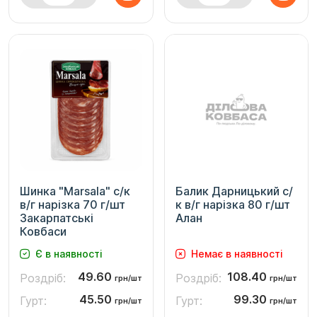
Шинка "Marsala" с/к
Балик Дарницький с/
в/г нарізка 70 г/шт
к в/г нарізка 80 г/шт
Закарпатські
Алан
Ковбаси
Є в наявності
Немає в наявності
49.60
108.40
Роздріб:
Роздріб:
грн/шт
грн/шт
45.50
99.30
Гурт:
Гурт:
грн/шт
грн/шт