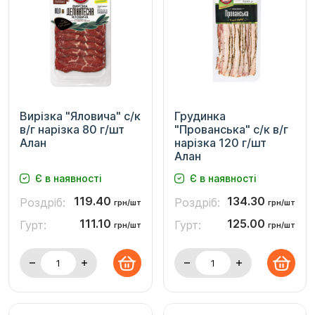
Вирізка "Яловича" с/к
Грудинка
в/г нарізка 80 г/шт
"Прованська" с/к в/г
Алан
нарізка 120 г/шт
Алан
Є в наявності
Є в наявності
119.40
134.30
Роздріб:
Роздріб:
грн/шт
грн/шт
111.10
125.00
Гурт:
Гурт:
грн/шт
грн/шт