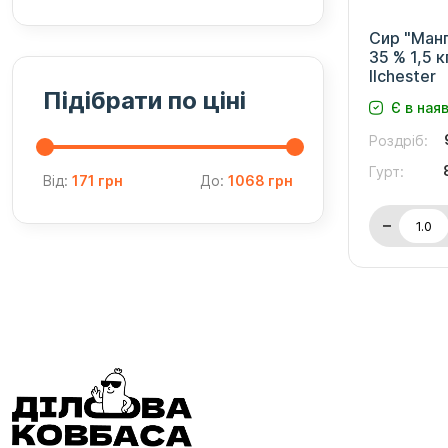
Сир "Манг
35 % 1,5 к
Ilchester
Підібрати по ціні
Є в ная
Роздріб:
Гурт:
Від:
171 грн
До:
1068 грн