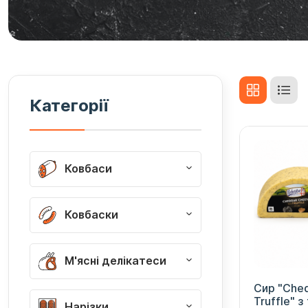
Категорії
Ковбаси
Ковбаски
М'ясні делікатеси
Сир "Ched
Truffle" 
Нарізки