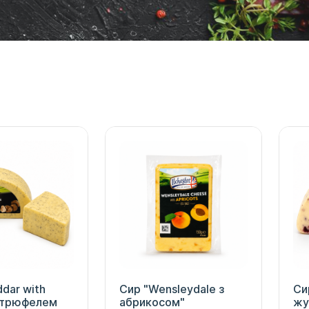
dar with
Сир "Wensleydale з
Си
з трюфелем
абрикосом"
жу