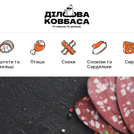
штети та
Птиця
Снеки
Сосиски та
Сир
зельці
Сардельки