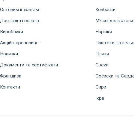
Оптовим клієнтам
Ковбаски
Доставка і оплата
М'ясні делікатеси
Виробники
Нарізки
Акційні пропозиції
Паштети та зельц
Новинки
Птиця
Документи та сертифікати
Снеки
Франшиза
Сосиски та Сард
Контакти
Сири
Ікра