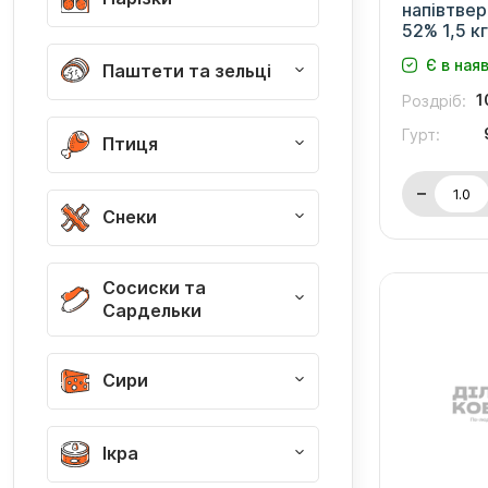
напівтвер
52% 1,5 кг
Є в ная
Паштети та зельці
1
Роздріб:
Гурт:
Птиця
Снеки
Сосиски та
Сардельки
Сири
Ікра