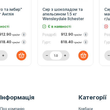
о та імбир"
Сир з шоколадом та
Си
г Англія
апельсином 1.5 кг
ма
Wensleydale Ilchester
г/ш
вності
Є в наявності
912.90
912.90
i
Роздріб:
i
Роз
грн/кг
грн/кг
818.40
818.40
i
Гурт:
i
Гур
грн/кг
грн/кг
Інформація
Категорії
Про компанію
Ковбаси