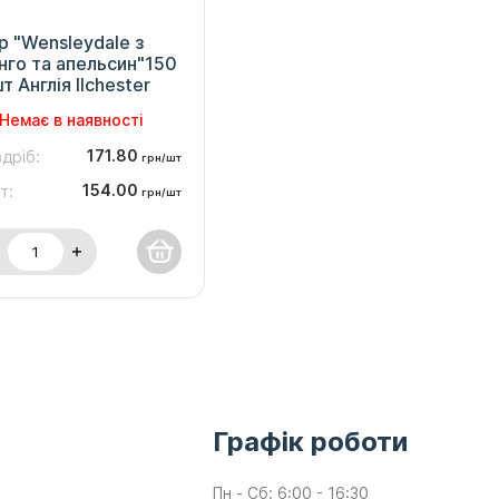
р "Wensleydale з
нго та апельсин"150
т Англія Ilchester
Немає в наявності
171.80
дріб:
грн/шт
154.00
т:
грн/шт
Графік роботи
Пн - Сб: 6:00 - 16:30