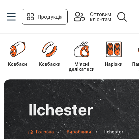
Оптовим
Продукція
клієнтам
Ковбаси
Ковбаски
М'ясні
Нарізки
Па
делікатеси
Ilchester
Головна
Виробники
Ilchester