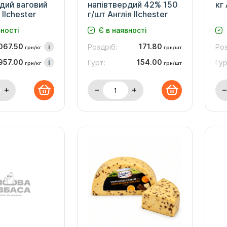
дий ваговий
напівтвердий 42% 150
кг 
 Ilchester
г/шт Англія Ilchester
вності
Є в наявності
067.50
171.80
i
Роздріб:
Роз
грн/кг
грн/шт
957.00
154.00
i
Гурт:
Гур
грн/кг
грн/шт