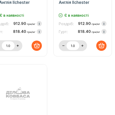
Англія Ilchester
Англія Ilchester
Є в наявності
Є в наявності
912.90
912.90
дріб:
i
Роздріб:
i
грн/кг
грн/кг
818.40
818.40
т:
i
Гурт:
i
грн/кг
грн/кг