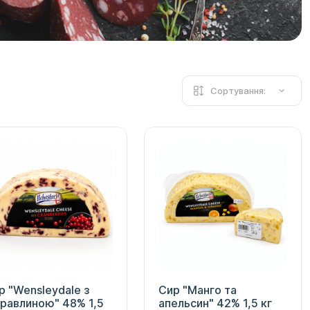
Сортування:
р "Wensleydale з
Сир "Манго та
равлиною" 48% 1,5
апельсин" 42% 1,5 кг