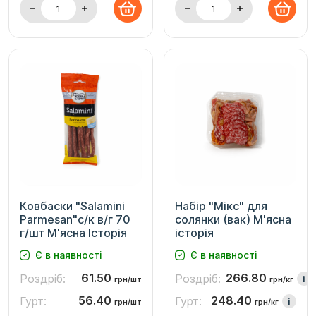
Ковбаски "Salamini
Набір "Мікс" для
Parmesan"с/к в/г 70
солянки (вак) М'ясна
г/шт М'ясна Історія
історія
Є в наявності
Є в наявності
61.50
266.80
Роздріб:
Роздріб:
i
грн/шт
грн/кг
56.40
248.40
Гурт:
Гурт:
i
грн/шт
грн/кг