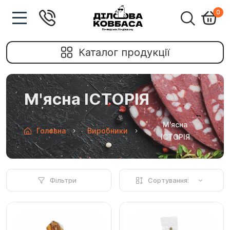
0
Каталог продукції
М'ясна ІСТОРІЯ
М'ясна
Головна
Виробники
ІСТОРІЯ
Фільтри
Сортування: