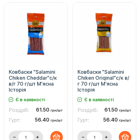
Ковбаски "Salamini
Ковбаски "Salamini
Chiken Cheddar"с/к
Chiken Oriqinal"с/к в/
в/г 70 г/шт М'ясна
г 70 г/шт М'ясна
Історія
Історія
Є в наявності
Є в наявності
61.50
61.50
Роздріб:
Роздріб:
грн/шт
грн/шт
56.40
56.40
Гурт:
Гурт:
грн/шт
грн/шт