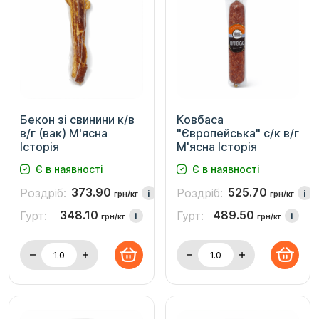
Бекон зі свинини к/в
Ковбаса
в/г (вак) М'ясна
"Європейська" с/к в/г
Історія
М'ясна Історія
Є в наявності
Є в наявності
373.90
525.70
Роздріб:
Роздріб:
i
i
грн/кг
грн/кг
348.10
489.50
Гурт:
Гурт:
i
i
грн/кг
грн/кг