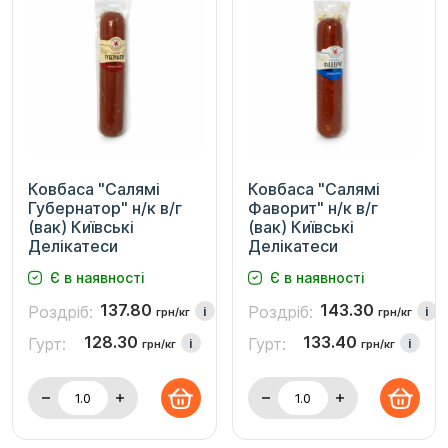
Ковбаса "Салямі
Ковбаса "Салямі
Губернатор" н/к в/г
Фаворит" н/к в/г
(вак) Київські
(вак) Київські
Делікатеси
Делікатеси
Є в наявності
Є в наявності
137.80
143.30
Роздріб:
Роздріб:
i
i
грн/кг
грн/кг
128.30
133.40
Гурт:
Гурт:
i
i
грн/кг
грн/кг