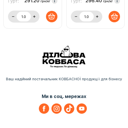
291.20
296.40
Гурт:
Гурт:
i
i
грн/кг
грн/кг
Ваш надійний постачальник КОВБАСНОЇ продукції для бізнесу
Ми в соц. мережах