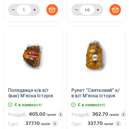
Полядвиця к/в в/г
Рулет "Святковий" к/
(вак) М'ясна Історія
в в/г М'ясна Історія
Є в наявності
Є в наявності
405.00
362.70
Роздріб:
Роздріб:
i
i
грн/кг
грн/кг
377.10
337.70
Гурт:
Гурт:
i
i
грн/кг
грн/кг