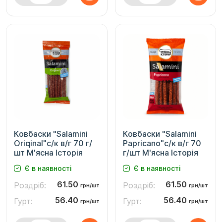
Ковбаски "Salamini
Ковбаски "Salamini
Oriqinal"с/к в/г 70 г/
Papricano"с/к в/г 70
шт М'ясна Історія
г/шт М'ясна Історія
Є в наявності
Є в наявності
61.50
61.50
Роздріб:
Роздріб:
грн/шт
грн/шт
56.40
56.40
Гурт:
Гурт:
грн/шт
грн/шт