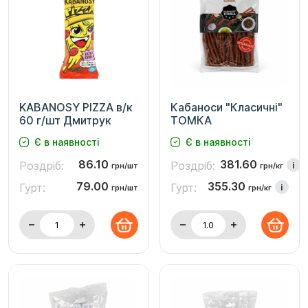
KABANOSY PІZZA в/к
Кабаноси "Класичні"
60 г/шт Дмитрук
ТОМКА
Є в наявності
Є в наявності
86.10
381.60
Роздріб:
Роздріб:
i
грн/шт
грн/кг
79.00
355.30
Гурт:
Гурт:
i
грн/шт
грн/кг