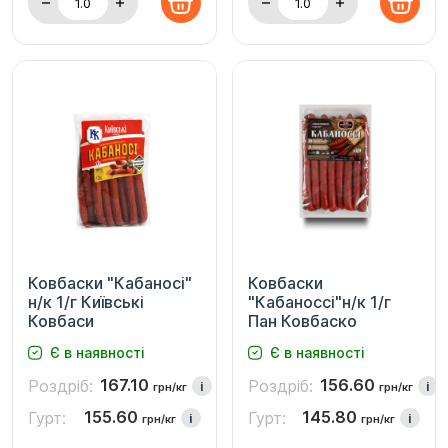
Ковбаски "Кабаносі"
Ковбаски
н/к 1/г Київські
"Кабаноссі"н/к 1/г
Ковбаси
Пан Ковбаско
Є в наявності
Є в наявності
167.10
156.60
Роздріб:
Роздріб:
i
i
грн/кг
грн/кг
155.60
145.80
Гурт:
Гурт:
i
i
грн/кг
грн/кг