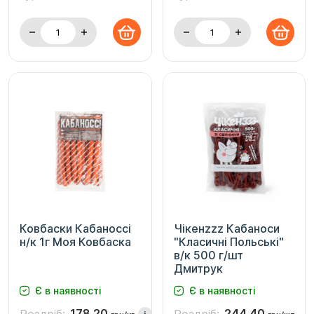
Ковбаски Кабаноссі
Чікенzzz Кабаноси
н/к 1г Моя Ковбаска
"Класичні Польські"
в/к 500 г/шт
Дмитрук
Є в наявності
Є в наявності
178.20
244.40
i