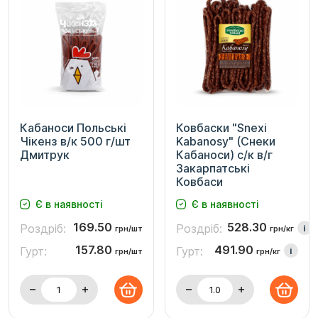
Кабаноси Польські
Ковбаски "Snexi
Чікенз в/к 500 г/шт
Kabanosy" (Снеки
Дмитрук
Кабаноси) с/к в/г
Закарпатські
Ковбаси
Є в наявності
Є в наявності
169.50
528.30
Роздріб:
Роздріб:
i
грн/шт
грн/кг
157.80
491.90
Гурт:
Гурт:
i
грн/шт
грн/кг