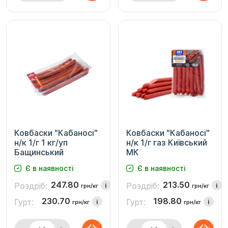
Ковбаски "Кабаносі"
Ковбаски "Кабаносі"
н/к 1/г 1 кг/уп
н/к 1/г газ Київський
Бащинський
МК
Є в наявності
Є в наявності
247.80
213.50
Роздріб:
Роздріб:
i
i
грн/кг
грн/кг
230.70
198.80
Гурт:
Гурт:
i
i
грн/кг
грн/кг