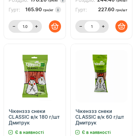
Роздріб:
Роздріб:
грн/кг
грн/шт
165.90
227.60
Гурт:
Гурт:
i
грн/кг
грн/шт
Чікенззз снеки
Чікенззз снеки
CLASSIC в/к 180 г/шт
CLASSIC в/к 60 г/шт
Дмитрук
Дмитрук
Є в наявності
Є в наявності