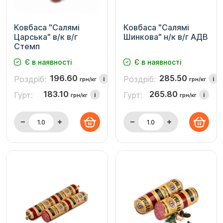
Ковбаса "Салямі
Ковбаса "Салямі
Царська" в/к в/г
Шинкова" н/к в/г АДВ
Стемп
Є в наявності
Є в наявності
196.60
285.50
Роздріб:
Роздріб:
i
i
грн/кг
грн/кг
183.10
265.80
Гурт:
Гурт:
i
i
грн/кг
грн/кг