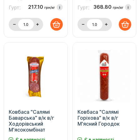
217.10
368.80
Гурт:
Гурт:
i
i
грн/кг
грн/кг
Ковбаса "Салямі
Ковбаса "Салямі
Баварська" в/к в/г
Горіхова" в/к в/г
Ходорівський
М'ясний Городок
М'ясокомбінат
Є в наявності
Є в наявності