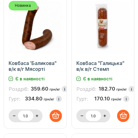
Новинка
Ковбаса 'Баликова"
Ковбаса "Галицька"
в/к в/г Мясорті
в/к в/г Стемп
Є в наявності
Є в наявності
359.60
182.70
Роздріб:
Роздріб:
i
i
грн/кг
грн/кг
334.80
170.10
Гурт:
Гурт:
i
i
грн/кг
грн/кг