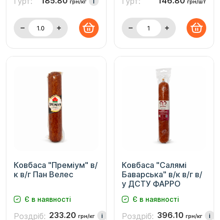
185.80
146.80
Гурт:
Гурт:
i
грн/кг
грн/шт
Ковбаса "Преміум" в/
Ковбаса "Салямі
к в/г Пан Велес
Баварська" в/к в/г в/
у ДСТУ ФАРРО
Є в наявності
Є в наявності
233.20
396.10
Роздріб:
Роздріб:
i
i
грн/кг
грн/кг