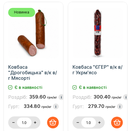
Новинка
Ковбаса
Ковбаса "ЄГЕР" в/к в/
"Дрогобицька" в/к в/
г Укрм'ясо
г Мясорті
Є в наявності
Є в наявності
359.60
300.40
Роздріб:
Роздріб:
i
i
грн/кг
грн/кг
334.80
279.70
Гурт:
Гурт:
i
i
грн/кг
грн/кг