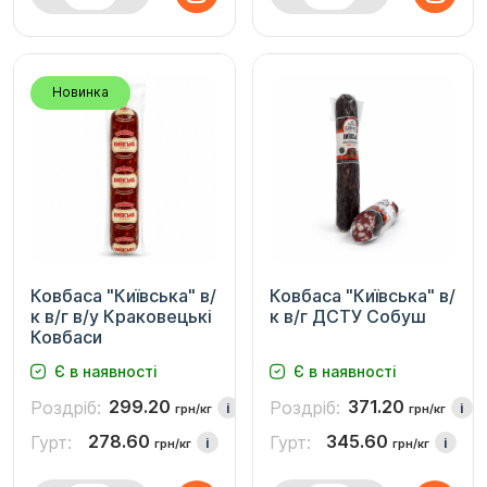
Новинка
Ковбаса "Київська" в/
Ковбаса "Київська" в/
к в/г в/у Краковецькі
к в/г ДСТУ Собуш
Ковбаси
Є в наявності
Є в наявності
299.20
371.20
Роздріб:
Роздріб:
i
i
грн/кг
грн/кг
278.60
345.60
Гурт:
Гурт:
i
i
грн/кг
грн/кг