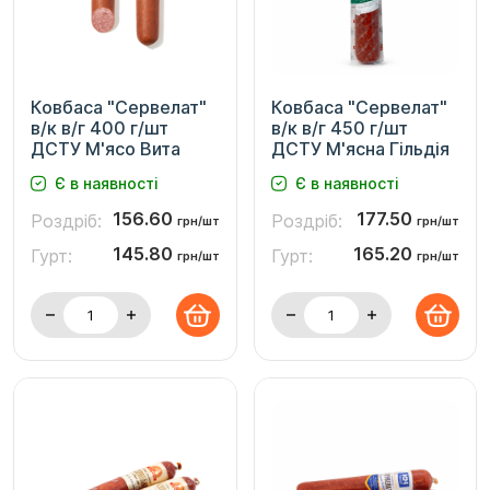
Ковбаса "Сервелат"
Ковбаса "Сервелат"
в/к в/г 400 г/шт
в/к в/г 450 г/шт
ДСТУ М'ясо Вита
ДСТУ М'ясна Гільдія
Є в наявності
Є в наявності
156.60
177.50
Роздріб:
Роздріб:
грн/шт
грн/шт
145.80
165.20
Гурт:
Гурт:
грн/шт
грн/шт