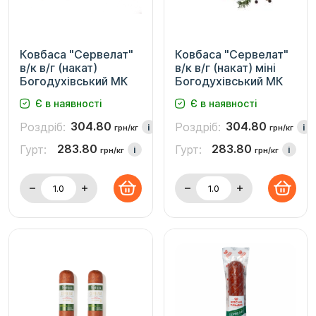
Ковбаса "Сервелат"
Ковбаса "Сервелат"
в/к в/г (накат)
в/к в/г (накат) міні
Богодухівський МК
Богодухівський МК
Є в наявності
Є в наявності
304.80
304.80
Роздріб:
Роздріб:
i
i
грн/кг
грн/кг
283.80
283.80
Гурт:
Гурт:
i
i
грн/кг
грн/кг