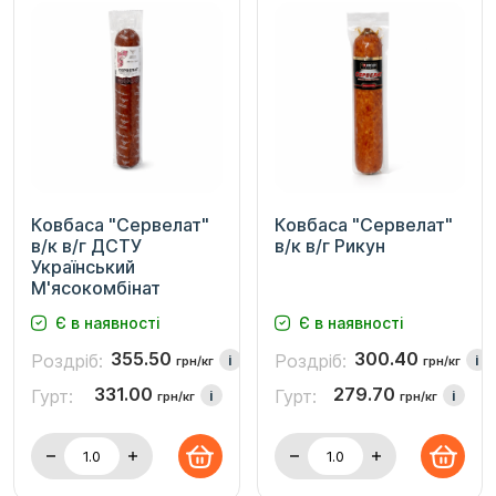
Ковбаса "Сервелат"
Ковбаса "Сервелат"
в/к в/г ДСТУ
в/к в/г Рикун
Український
М'ясокомбінат
Є в наявності
Є в наявності
355.50
300.40
Роздріб:
Роздріб:
i
i
грн/кг
грн/кг
331.00
279.70
Гурт:
Гурт:
i
i
грн/кг
грн/кг