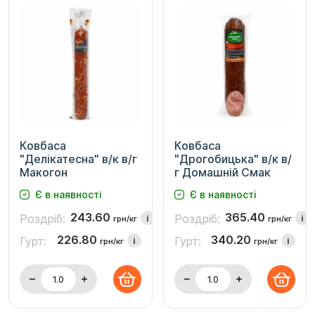
Ковбаса
Ковбаса
"Делікатесна" в/к в/г
"Дрогобицька" в/к в/
Макогон
г Домашній Смак
Є в наявності
Є в наявності
243.60
365.40
Роздріб:
Роздріб:
i
i
грн/кг
грн/кг
226.80
340.20
Гурт:
Гурт:
i
i
грн/кг
грн/кг