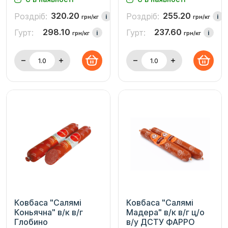
320.20
255.20
Роздріб:
Роздріб:
i
i
грн/кг
грн/кг
298.10
237.60
Гурт:
Гурт:
i
i
грн/кг
грн/кг
Ковбаса "Салямі
Ковбаса "Салямі
Коньячна" в/к в/г
Мадера" в/к в/г ц/о
Глобино
в/у ДСТУ ФАРРО