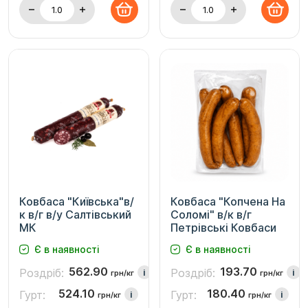
Ковбаса "Київська"в/
Ковбаса "Копчена На
к в/г в/у Салтівський
Соломі" в/к в/г
МК
Петрівські Ковбаси
Є в наявності
Є в наявності
562.90
193.70
Роздріб:
Роздріб:
i
i
грн/кг
грн/кг
524.10
180.40
Гурт:
Гурт:
i
i
грн/кг
грн/кг