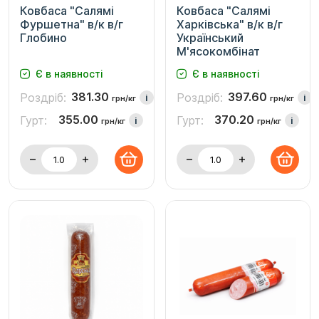
Ковбаса "Салямі
Ковбаса "Салямі
Фуршетна" в/к в/г
Харківська" в/к в/г
Глобино
Український
М'ясокомбінат
Є в наявності
Є в наявності
381.30
397.60
Роздріб:
Роздріб:
i
i
грн/кг
грн/кг
355.00
370.20
Гурт:
Гурт:
i
i
грн/кг
грн/кг