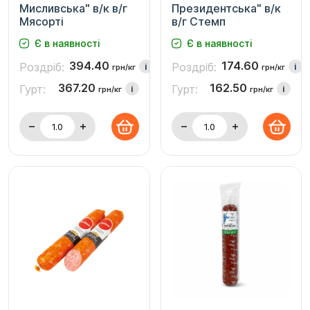
Мисливська" в/к в/г
Президентська" в/к
Мясорті
в/г Стемп
Є в наявності
Є в наявності
394.40
174.60
Роздріб:
Роздріб:
i
i
грн/кг
грн/кг
367.20
162.50
Гурт:
Гурт:
i
i
грн/кг
грн/кг