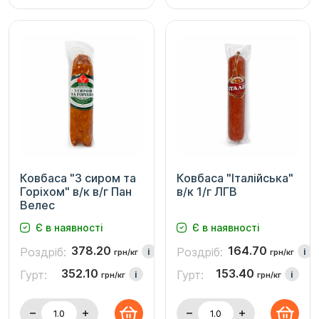
Ковбаса "З сиром та
Ковбаса "Італійська"
Горіхом" в/к в/г Пан
в/к 1/г ЛГВ
Велес
Є в наявності
Є в наявності
378.20
164.70
Роздріб:
Роздріб:
i
i
грн/кг
грн/кг
352.10
153.40
Гурт:
Гурт:
i
i
грн/кг
грн/кг