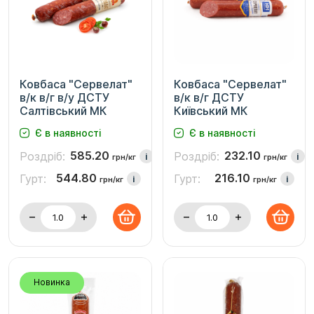
Ковбаса "Сервелат"
Ковбаса "Сервелат"
в/к в/г в/у ДСТУ
в/к в/г ДСТУ
Салтівський МК
Київський МК
Є в наявності
Є в наявності
585.20
232.10
Роздріб:
Роздріб:
i
i
грн/кг
грн/кг
544.80
216.10
Гурт:
Гурт:
i
i
грн/кг
грн/кг
Новинка