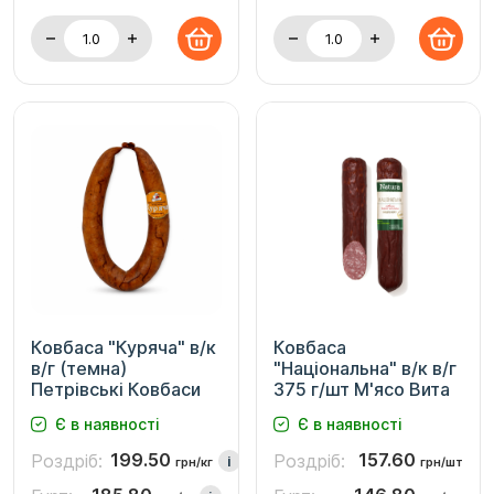
Ковбаса "Куряча" в/к
Ковбаса
в/г (темна)
"Національна" в/к в/г
Петрівські Ковбаси
375 г/шт М'ясо Вита
Є в наявності
Є в наявності
199.50
157.60
Роздріб:
Роздріб:
i
грн/кг
грн/шт