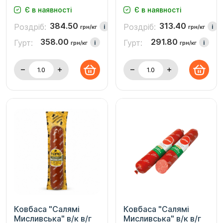
Є в наявності
Є в наявності
384.50
313.40
Роздріб:
Роздріб:
i
i
грн/кг
грн/кг
358.00
291.80
Гурт:
Гурт:
i
i
грн/кг
грн/кг
Ковбаса "Салямі
Ковбаса "Салямі
Мисливська" в/к в/г
Мисливська" в/к в/г