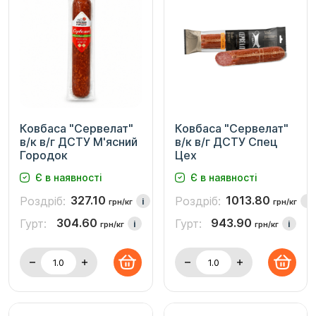
Ковбаса "Сервелат"
Ковбаса "Сервелат"
в/к в/г ДСТУ М'ясний
в/к в/г ДСТУ Спец
Городок
Цех
Є в наявності
Є в наявності
327.10
1013.80
Роздріб:
Роздріб:
i
i
грн/кг
грн/кг
304.60
943.90
Гурт:
Гурт:
i
i
грн/кг
грн/кг