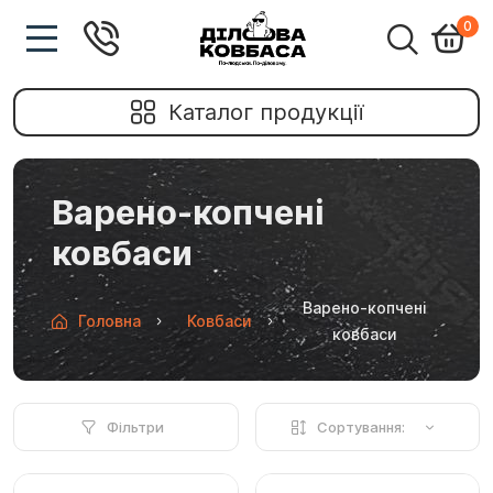
0
Каталог продукції
Варено-копчені
ковбаси
Варено-копчені
Головна
Ковбаси
ковбаси
Фільтри
Сортування: