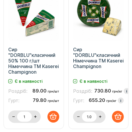
Сир
Сир
"DORBLU"класичний
"DORBLU"класичний
50% 100 г/шт
Німеччина ТМ Kaserei
Німеччина ТМ Kaserei
Champignon
Champignon
Є в наявності
Є в наявності
89.00
730.80
Роздріб:
Роздріб:
i
грн/шт
грн/кг
79.80
655.20
Гурт:
Гурт:
i
грн/шт
грн/кг