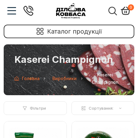
0
Каталог продукції
Kaserei Champignon
Kaserei
Головна
Виробники
Champignon
Фільтри
Сортування: