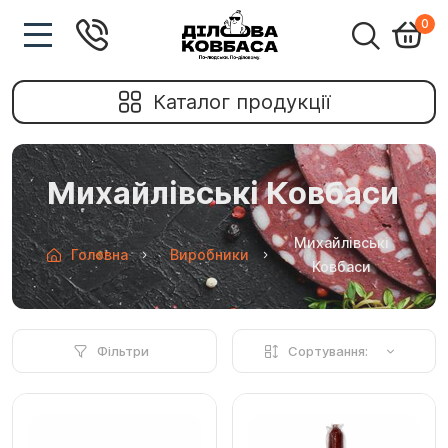
0
Каталог продукції
Михайлівські Ковбаси
Михайлівські
Головна
Виробники
Ковбаси
Фільтри
Сортування: