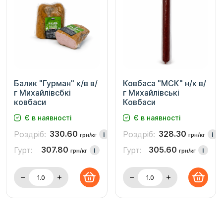
Балик "Гурман" к/в в/
Ковбаса "МСК" н/к в/
г Михайлівсбкі
г Михайлівські
ковбаси
Ковбаси
Є в наявності
Є в наявності
330.60
328.30
Роздріб:
Роздріб:
i
i
грн/кг
грн/кг
307.80
305.60
Гурт:
Гурт:
i
i
грн/кг
грн/кг