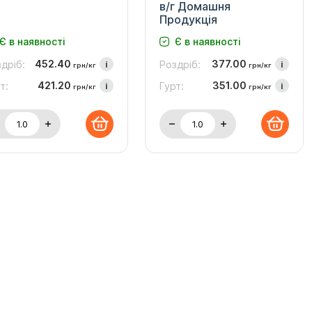
в/г Домашня
Продукція
Є в наявності
Є в наявності
452.40
377.00
дріб:
i
Роздріб:
i
грн/кг
грн/кг
421.20
351.00
т:
i
Гурт:
i
грн/кг
грн/кг