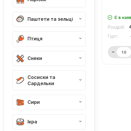
Є в ная
Паштети та зельці
Роздріб:
Гурт:
Птиця
Снеки
Сосиски та
Сардельки
Сири
Ікра