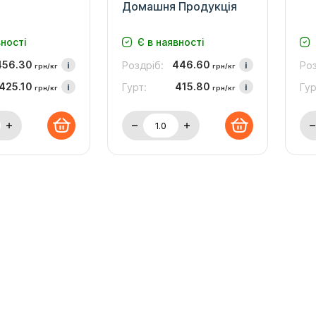
Домашня Продукція
вності
Є в наявності
456.30
446.60
i
Роздріб:
i
Роз
грн/кг
грн/кг
425.10
415.80
i
Гурт:
i
Гур
грн/кг
грн/кг