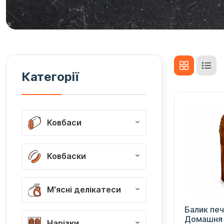
Категорії
Ковбаси
Ковбаски
М'ясні делікатеси
Балик печ
Домашня 
Нарізки