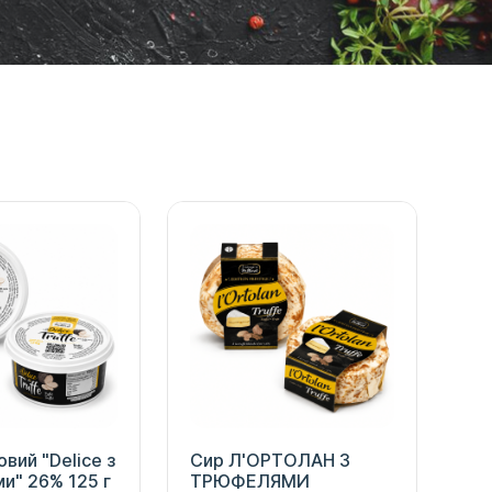
вий "Delice з
Сир Л'ОРТОЛАН З
и" 26% 125 г
ТРЮФЕЛЯМИ