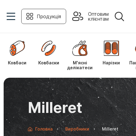
Оптовим
Продукція
клієнтам
Ковбаси
Ковбаски
М'ясні
Нарізки
Па
делікатеси
Milleret
Головна
Виробники
Milleret