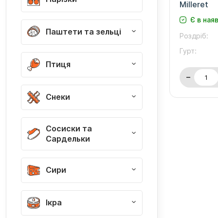
Milleret
Є в ная
Паштети та зельці
Роздріб:
Гурт:
Птиця
Снеки
Сосиски та
Сардельки
Сири
Ікра