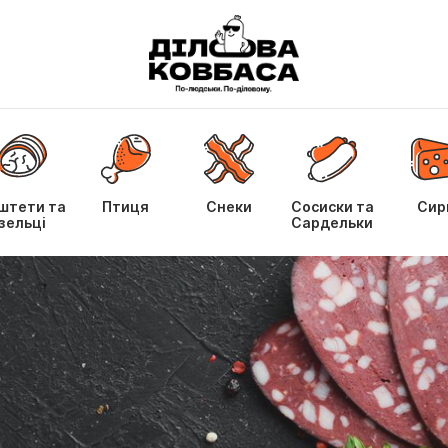
штети та
Птиця
Снеки
Сосиски та
Сир
зельці
Сардельки