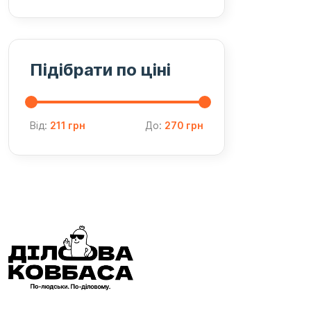
Підібрати по ціні
Від:
211 грн
До:
270 грн