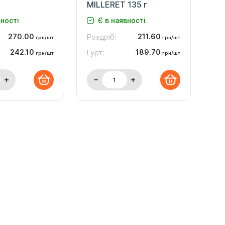
MILLERET 135 г
вності
Є в наявності
270.00
211.60
Роздріб:
грн/шт
грн/шт
242.10
189.70
Гурт:
грн/шт
грн/шт