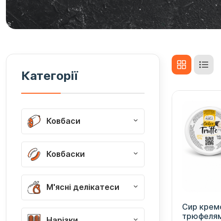
Категорії
Ковбаси
Ковбаски
М'ясні делікатеси
Сир кремо
трюфелям
Нарізки