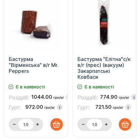
Бастурма
Бастурма "Елітна"с/к
"Вірменська" в/г Mr.
в/г (прес) (вакуум)
Peppers
Закарпатські
Ковбаси
Є в наявності
Є в наявності
1044.00
774.90
Роздріб:
Роздріб:
i
i
грн/кг
грн/кг
972.00
721.50
Гурт:
Гурт:
i
i
грн/кг
грн/кг