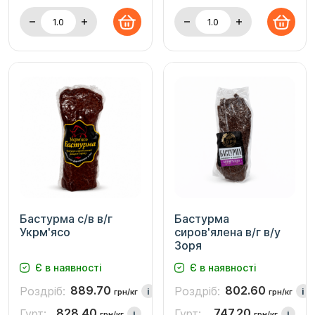
Бастурма с/в в/г
Бастурма
Укрм'ясо
сиров'ялена в/г в/у
Зоря
Є в наявності
Є в наявності
889.70
802.60
Роздріб:
Роздріб:
i
i
грн/кг
грн/кг
828.40
747.20
Гурт:
Гурт:
i
i
грн/кг
грн/кг