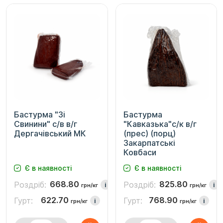
Бастурма "Зі
Бастурма
Свинини" с/в в/г
"Кавказька"с/к в/г
Дергачівський МК
(прес) (порц)
Закарпатські
Ковбаси
Є в наявності
Є в наявності
668.80
825.80
Роздріб:
Роздріб:
i
i
грн/кг
грн/кг
622.70
768.90
Гурт:
Гурт:
i
i
грн/кг
грн/кг