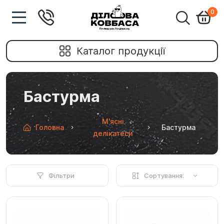
0
Каталог продукції
Бастурма
М'ясні
Головна
Бастурма
делікатеси
Фільтри
Сортування: