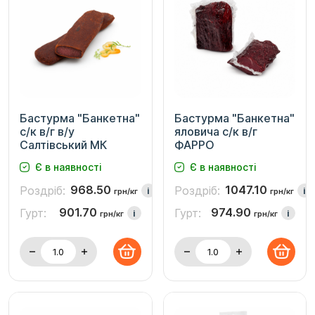
Бастурма "Банкетна"
Бастурма "Банкетна"
с/к в/г в/у
яловича с/к в/г
Салтівський МК
ФАРРО
Є в наявності
Є в наявності
968.50
1047.10
Роздріб:
Роздріб:
i
i
грн/кг
грн/кг
901.70
974.90
Гурт:
Гурт:
i
i
грн/кг
грн/кг