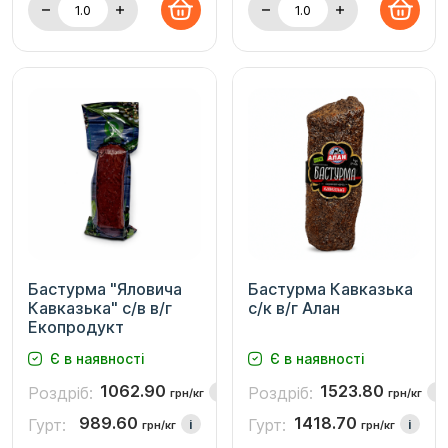
Бастурма "Яловича
Бастурма Кавказька
Кавказька" с/в в/г
с/к в/г Алан
Екопродукт
Є в наявності
Є в наявності
1062.90
1523.80
Роздріб:
Роздріб:
i
i
грн/кг
грн/кг
989.60
1418.70
Гурт:
Гурт:
i
i
грн/кг
грн/кг