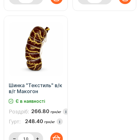
Шинка "Текстиль" в/к
в/г Макогон
Є в наявності
266.80
Роздріб:
i
грн/кг
248.40
Гурт:
i
грн/кг