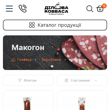
0
Каталог продукції
Макогон
Головна
Виробники
Макогон
Фільтри
Сортування: