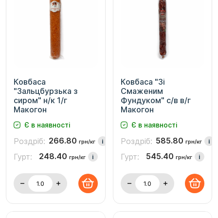
Ковбаса
Ковбаса "Зі
"Зальцбурзька з
Смаженим
сиром" н/к 1/г
Фундуком" с/в в/г
Макогон
Макогон
Є в наявності
Є в наявності
266.80
585.80
Роздріб:
Роздріб:
i
i
грн/кг
грн/кг
248.40
545.40
Гурт:
Гурт:
i
i
грн/кг
грн/кг