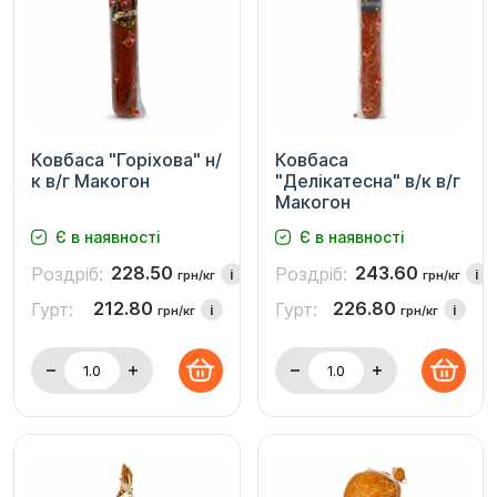
Ковбаса "Горіхова" н/
Ковбаса
к в/г Макогон
"Делікатесна" в/к в/г
Макогон
Є в наявності
Є в наявності
228.50
243.60
Роздріб:
Роздріб:
i
i
грн/кг
грн/кг
212.80
226.80
Гурт:
Гурт:
i
i
грн/кг
грн/кг