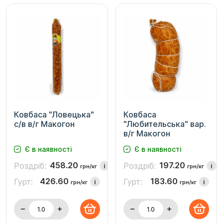
Ковбаса "Ловецька"
Ковбаса
с/в в/г Макогон
"Любительська" вар.
в/г Макогон
Є в наявності
Є в наявності
458.20
197.20
Роздріб:
Роздріб:
i
i
грн/кг
грн/кг
426.60
183.60
Гурт:
Гурт:
i
i
грн/кг
грн/кг