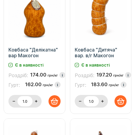
Ковбаса "Делікатна"
Ковбаса "Дитяча"
вар Макогон
вар. в/г Макогон
Є в наявності
Є в наявності
174.00
197.20
Роздріб:
Роздріб:
i
i
грн/кг
грн/кг
162.00
183.60
Гурт:
Гурт:
i
i
грн/кг
грн/кг