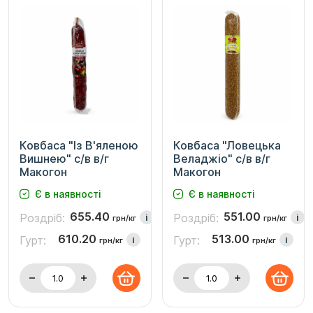
Ковбаса "Із В'яленою
Ковбаса "Ловецька
Вишнею" с/в в/г
Веладжіо" с/в в/г
Макогон
Макогон
Є в наявності
Є в наявності
655.40
551.00
Роздріб:
Роздріб:
i
i
грн/кг
грн/кг
610.20
513.00
Гурт:
Гурт:
i
i
грн/кг
грн/кг