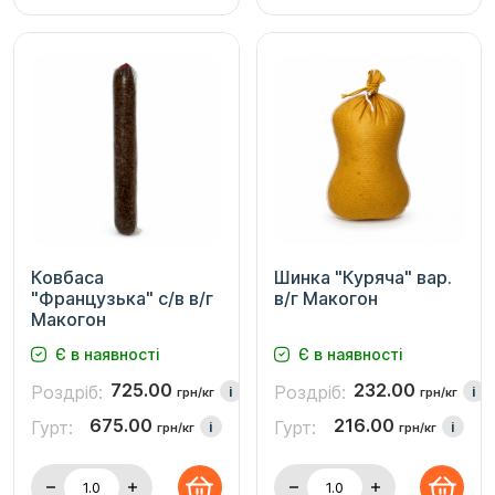
Ковбаса
Шинка "Куряча" вар.
"Французька" с/в в/г
в/г Макогон
Макогон
Є в наявності
Є в наявності
725.00
232.00
Роздріб:
Роздріб:
i
i
грн/кг
грн/кг
675.00
216.00
Гурт:
Гурт:
i
i
грн/кг
грн/кг