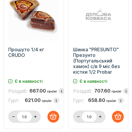
Прошуто 1/4 кг
Шинка "PRESUNTO"
CRUDO
Презунто
(Португальський
хамон) c/в 9 міс без
кістки 1/2 Probar
Є в наявності
Є в наявності
667.00
707.60
Роздріб:
Роздріб:
i
i
грн/кг
грн/кг
621.00
658.80
Гурт:
Гурт:
i
i
грн/кг
грн/кг