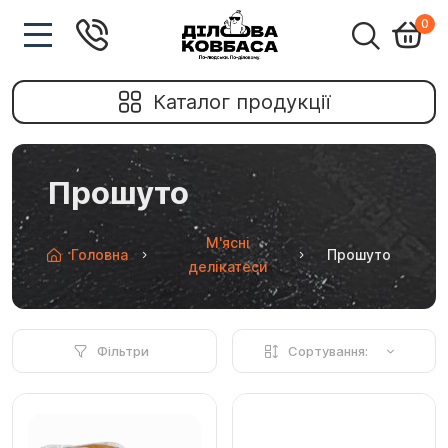
0
Каталог продукції
Прошуто
М'ясні
Головна
Прошуто
делікатеси
Фільтри
Сортування: