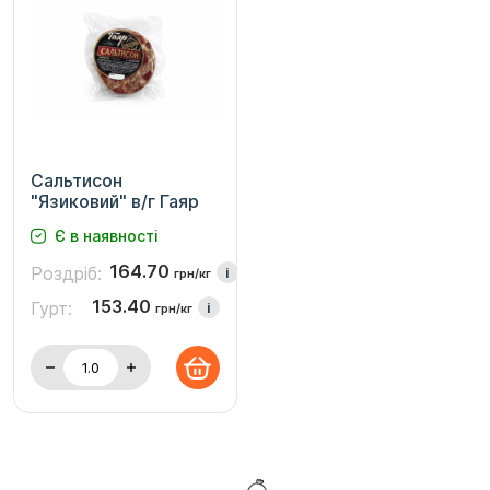
Сальтисон
"Язиковий" в/г Гаяр
Є в наявності
164.70
Роздріб:
i
грн/кг
153.40
Гурт:
i
грн/кг