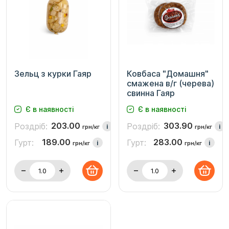
Зельц з курки Гаяр
Ковбаса "Домашня"
смажена в/г (черева)
свинна Гаяр
Є в наявності
Є в наявності
203.00
303.90
Роздріб:
Роздріб:
i
i
грн/кг
грн/кг
189.00
283.00
Гурт:
Гурт:
i
i
грн/кг
грн/кг